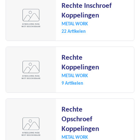
Rechte Inschroef
Koppelingen
METAL WORK
22 Artikelen
Ons assortiment
Onze merken
Rechte
Koppelingen
Onze diensten
METAL WORK
9 Artikelen
Over Kalkhuis
Contact
Rechte
Opschroef
Koppelingen
METAL WORK