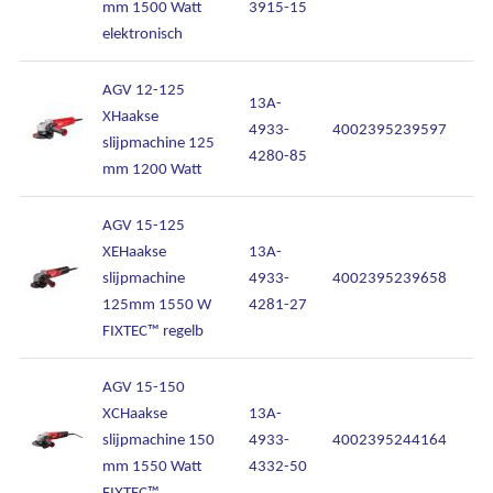
mm 1500 Watt
3915-15
elektronisch
AGV 12-125
Ons assortiment
13A-
XHaakse
4933-
4002395239597
slijpmachine 125
Onze merken
4280-85
mm 1200 Watt
Onze diensten
AGV 15-125
XEHaakse
13A-
Over Kalkhuis
slijpmachine
4933-
4002395239658
125mm 1550 W
4281-27
Contact
FIXTEC™ regelb
AGV 15-150
XCHaakse
13A-
slijpmachine 150
4933-
4002395244164
mm 1550 Watt
4332-50
FIXTEC™