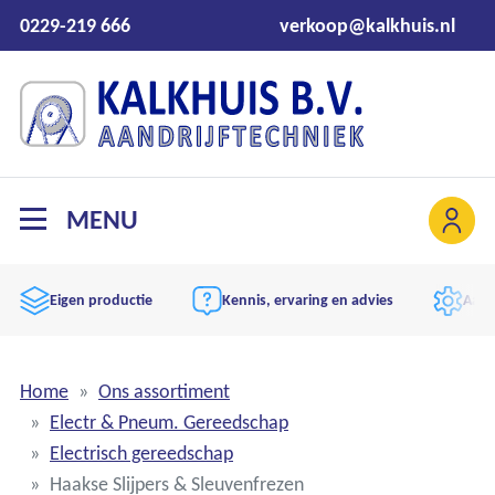
0229-219 666
verkoop@kalkhuis.nl
MENU
Eigen productie
Kennis, ervaring en advies
Aand
Home
Ons assortiment
Electr & Pneum. Gereedschap
Electrisch gereedschap
Haakse Slijpers & Sleuvenfrezen