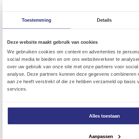
DG 30
13A-
EStiftslijpmachine
4933-
4002395230013
Toestemming
Details
500 Watt
3851-00
DG 7
13A-
Deze website maakt gebruik van cookies
EStiftslijpmachine
4933-
4002395231928
We gebruiken cookies om content en advertenties te persona
600 Watt
3912-00
social media te bieden en om ons websiteverkeer te analyse
over uw gebruik van onze site met onze partners voor social
DGL 30
13A-
analyse. Deze partners kunnen deze gegevens combineren me
EStiftslijpmachine
4933-
4002395230037
aan ze heeft verstrekt of die ze hebben verzameld op basis
600 Watt
3851-20
services.
DGL
13A-
34Stiftslijpmachine
4933-
4002395230020
Alles toestaan
500 Watt
3851-10
WCE 30
Aanpassen
13A-