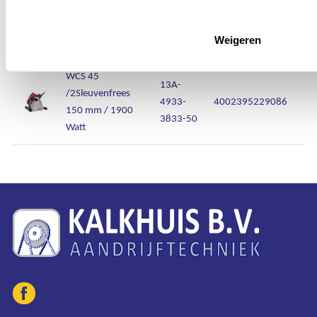
/2Sleuvenfrees
4933-
4002395228980
125 mm / 1500
3838-55
Watt
Weigeren
WCS 45
13A-
/2Sleuvenfrees
4933-
4002395229086
150 mm / 1900
3833-50
Watt