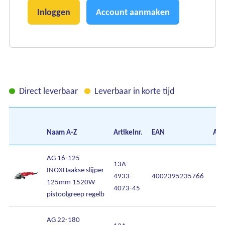
Inloggen
Account aanmaken
Direct leverbaar
Leverbaar in korte tijd
Naam
A-Z
Artikelnr.
EAN
Aan
AG 16-125
13A-
INOXHaakse slijper
4933-
4002395235766
125mm 1520W
4073-45
pistoolgreep regelb
AG 22-180