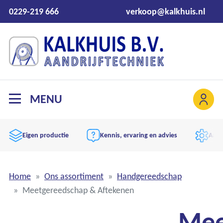
0229-219 666
verkoop@kalkhuis.nl
MENU
Eigen productie
Kennis, ervaring en advies
Aand
Home
Ons assortiment
Handgereedschap
Meetgereedschap & Aftekenen
Mee