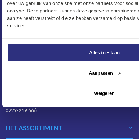
over uw gebruik van onze site met onze partners voor social
analyse. Deze partners kunnen deze gegevens combineren me
CONTACT
aan ze heeft verstrekt of die ze hebben verzameld op basis
services.
Maandag–Vrijdag
7:30 –17:00
Zaterdag
Alles toestaan
8:00 –13:00
Protonweg 20
Aanpassen
1627 LD Hoorn
Nederland
Weigeren
verkoop@kalkhuis.nl
0229-219 666
HET ASSORTIMENT