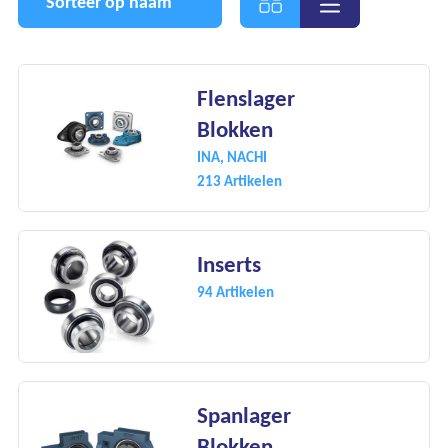
Sorteer op naam
Flenslager
Ons assortiment
Blokken
Onze merken
INA, NACHI
213 Artikelen
Onze diensten
Over Kalkhuis
Inserts
94 Artikelen
Contact
Spanlager
Blokken