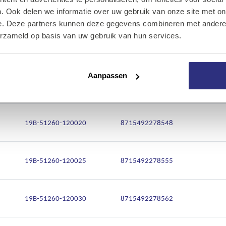
Onze diensten
19B-51260-100050
8715492278500
. Ook delen we informatie over uw gebruik van onze site met on
e. Deze partners kunnen deze gegevens combineren met andere i
Over Kalkhuis
erzameld op basis van uw gebruik van hun services.
19B-51260-120012
8715492278524
Contact
Aanpassen
19B-51260-120016
8715492278531
19B-51260-120020
8715492278548
19B-51260-120025
8715492278555
19B-51260-120030
8715492278562