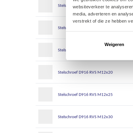
Stelschroef D916 RVS M10x50
websiteverkeer te analyseren
media, adverteren en analys
verstrekt of die ze hebben v
Stelschroef D916 RVS M12x12
Weigeren
Stelschroef D916 RVS M12x16
Stelschroef D916 RVS M12x20
Stelschroef D916 RVS M12x25
Stelschroef D916 RVS M12x30