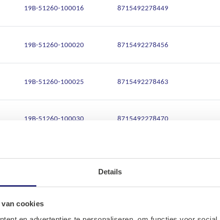
19B-51260-100016
8715492278449
19B-51260-100020
8715492278456
19B-51260-100025
8715492278463
19B-51260-100030
8715492278470
19B-51260-100035
8715492278487
Details
Ons assortiment
19B-51260-100040
8715492278494
Onze merken
 van cookies
ent en advertenties te personaliseren, om functies voor social