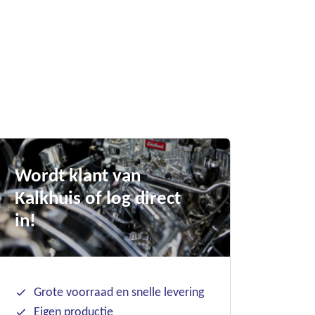
Wordt klant van
Kalkhuis of log direct
in!
Grote voorraad en snelle levering
Eigen productie