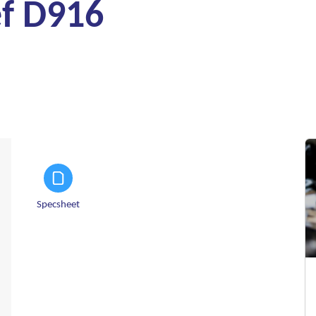
ef D916
Specsheet