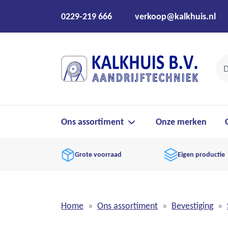
0229-219 666
verkoop@kalkhuis.nl
Ons assortiment
Onze merken
Grote voorraad
Eigen productie
Home
Ons assortiment
Bevestiging