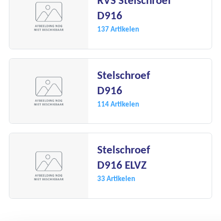
RVS Stelschroef
Onze merken
D916
137 Artikelen
Onze diensten
Over Kalkhuis
Stelschroef
Contact
D916
114 Artikelen
Stelschroef
D916 ELVZ
33 Artikelen