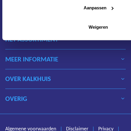
Nederland
Aanpassen
verkoop@kalkhuis.nl
0229-219 666
Weigeren
HET ASSORTIMENT
MEER INFORMATIE
OVER KALKHUIS
OVERIG
Algemene voorwaarden
Disclaimer
Privacy
Algemene voorwaarden
|
Disclaimer
|
Privacy
|