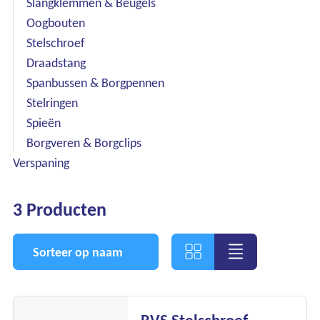
Slangklemmen & Beugels
Oogbouten
Stelschroef
Draadstang
Spanbussen & Borgpennen
Stelringen
Spieën
Borgveren & Borgclips
Verspaning
3 Producten
Sorteer op naam
Ons assortiment