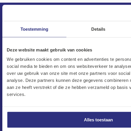
Toestemming
Details
Deze website maakt gebruik van cookies
We gebruiken cookies om content en advertenties te persona
CONTACT
social media te bieden en om ons websiteverkeer te analyse
over uw gebruik van onze site met onze partners voor social
Maandag–Vrijdag
analyse. Deze partners kunnen deze gegevens combineren me
7:30 –17:00
aan ze heeft verstrekt of die ze hebben verzameld op basis
Zaterdag
services.
8:00 –13:00
Protonweg 20
Alles toestaan
1627 LD Hoorn