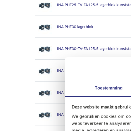
INA PHE25-TV-FA125.5 lagerblok kunstst
INA PHE30 lagerblok
INA PHE30-TV-FA125.5 lagerblok kunstst
INA PHE35 lagerblok
Toestemming
INA PHE40 lagerblok
Deze website maakt gebruik
INA PHE40-TV-FA125.5 lagerblok kunstst
We gebruiken cookies om cont
websiteverkeer te analyseren
media, adverteren en analys