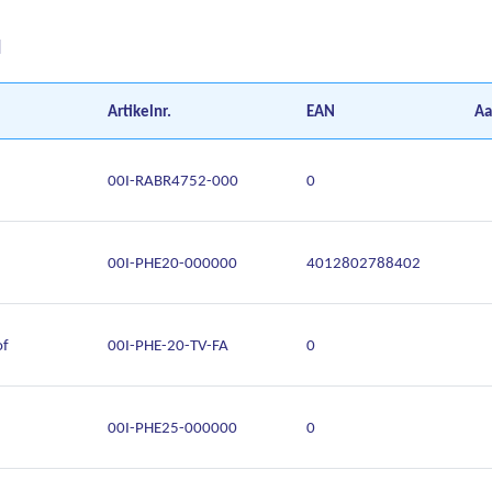
d
Artikelnr.
EAN
Aa
00I-RABR4752-000
0
00I-PHE20-000000
4012802788402
of
00I-PHE-20-TV-FA
0
00I-PHE25-000000
0