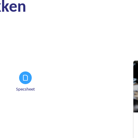
kken
Specsheet