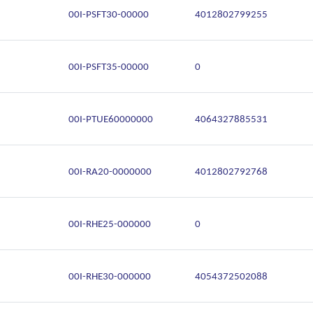
00I-PSFT30-00000
4012802799255
00I-PSFT35-00000
0
00I-PTUE60000000
4064327885531
00I-RA20-0000000
4012802792768
00I-RHE25-000000
0
00I-RHE30-000000
4054372502088