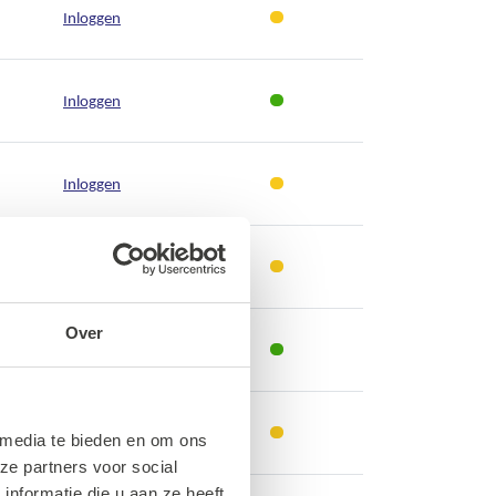
Inloggen
Inloggen
Inloggen
Inloggen
Over
Inloggen
Inloggen
 media te bieden en om ons
ze partners voor social
nformatie die u aan ze heeft