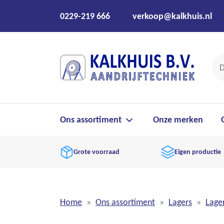
0229-219 666
verkoop@kalkhuis.nl
Ons assortiment
Onze merken
Grote voorraad
Eigen productie
Home
Ons assortiment
Lagers
Lage