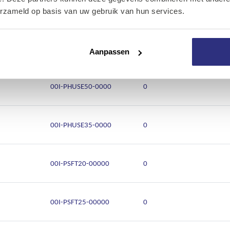
Over Kalkhuis
00I-PHE45-000000
0
erzameld op basis van uw gebruik van hun services.
Contact
00I-PHE50-000000
0
Aanpassen
00I-PHUSE50-0000
0
00I-PHUSE35-0000
0
00I-PSFT20-00000
0
00I-PSFT25-00000
0