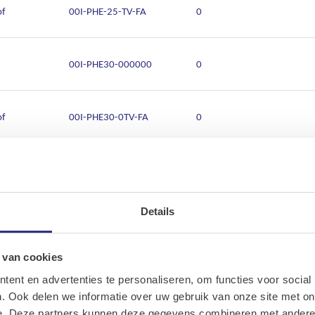
of
00I-PHE-25-TV-FA
0
00I-PHE30-000000
0
of
00I-PHE30-0TV-FA
0
00I-PHE35-000000
4012802788341
Details
Ons assortiment
00I-PHE40-000000
4012802788327
Onze merken
 van cookies
of
00I-PHE40-0TV-FA
0
ent en advertenties te personaliseren, om functies voor social
Onze diensten
. Ook delen we informatie over uw gebruik van onze site met on
e. Deze partners kunnen deze gegevens combineren met andere i