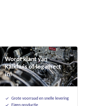
Wordt klant van
Kalkhuis of log direct
in!
Grote voorraad en snelle levering
Eigen productie