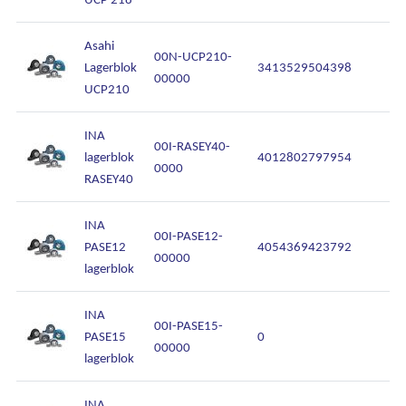
Asahi
00N-UCP210-
Lagerblok
3413529504398
00000
UCP210
INA
00I-RASEY40-
lagerblok
4012802797954
0000
RASEY40
INA
00I-PASE12-
PASE12
4054369423792
00000
lagerblok
INA
00I-PASE15-
PASE15
0
00000
lagerblok
INA