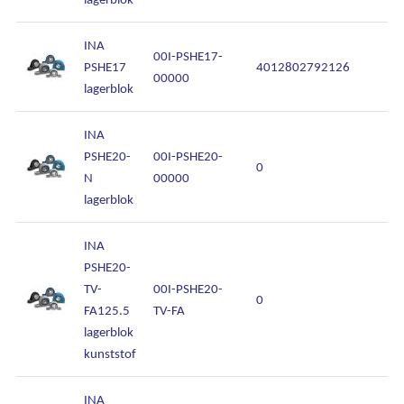
INA
00I-PSHE17-
PSHE17
4012802792126
00000
lagerblok
INA
PSHE20-
00I-PSHE20-
0
N
00000
lagerblok
INA
PSHE20-
TV-
00I-PSHE20-
0
FA125.5
TV-FA
lagerblok
kunststof
INA