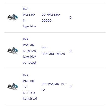
INA
PASE30-
00I-PASE30-
0
N
00000
lagerblok
INA
PASE30-
00I-
N-FA125
0
PASE30NFA125
lagerblok
corrotect
INA
PASE30-
00I-PASE30-TV-
TV-
0
FA
FA125.5
kunststof