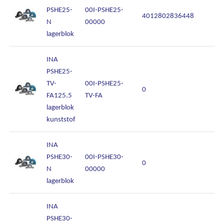
PSHE25-
00I-PSHE25-
4012802836448
N
00000
lagerblok
INA
PSHE25-
TV-
00I-PSHE25-
0
FA125.5
TV-FA
lagerblok
kunststof
INA
PSHE30-
00I-PSHE30-
0
N
00000
lagerblok
INA
PSHE30-