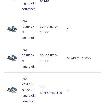
FA125
lagerblok
corrotect
INA
PASE45-
00I-PASE45-
0
N
00000
lagerblok
INA
PASE50-
00I-PASE50-
4054372845055
N
00000
lagerblok
INA
PASE50-
00I-
N-FA125
0
PASE50NFA125
lagerblok
corrotect