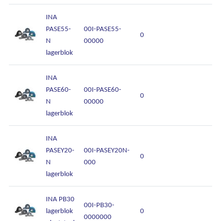
INA
PASE55-
00I-PASE55-
0
N
00000
lagerblok
INA
PASE60-
00I-PASE60-
0
N
00000
lagerblok
INA
PASEY20-
00I-PASEY20N-
0
N
000
lagerblok
Ons assortiment
INA PB30
Onze merken
00I-PB30-
lagerblok
0
0000000