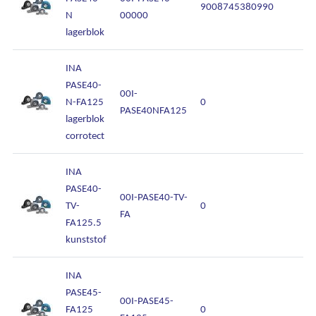
9008745380990
N
00000
lagerblok
INA
PASE40-
00I-
N-FA125
0
PASE40NFA125
lagerblok
corrotect
INA
PASE40-
00I-PASE40-TV-
TV-
0
FA
FA125.5
kunststof
INA
PASE45-
00I-PASE45-
FA125
0