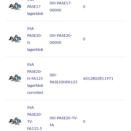
00I-PASE17-
PASE17
0
00000
lagerblok
INA
PASE20-
00I-PASE20-
0
N
00000
lagerblok
INA
PASE20-
00I-
N-FA125
4012802811971
PASE20NFA125
lagerblok
corrotect
INA
PASE20-
00I-PASE20-TV-
TV-
0
FA
FA125.5