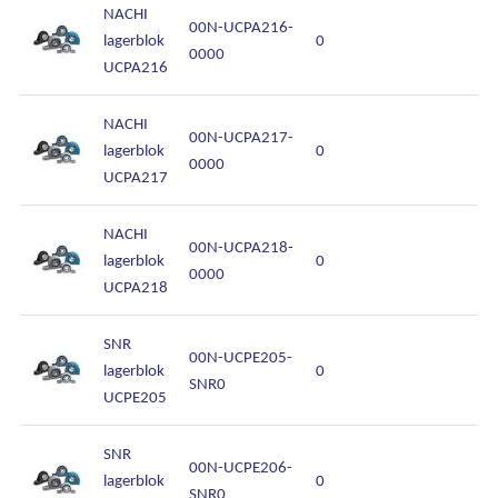
NACHI
00N-UCPA216-
lagerblok
0
0000
UCPA216
NACHI
00N-UCPA217-
lagerblok
0
0000
UCPA217
NACHI
00N-UCPA218-
lagerblok
0
0000
Algemene voorwaarden
UCPA218
Disclaimer
SNR
00N-UCPE205-
Privacy
lagerblok
0
SNR0
UCPE205
Cookies
SNR
00N-UCPE206-
lagerblok
0
SNR0