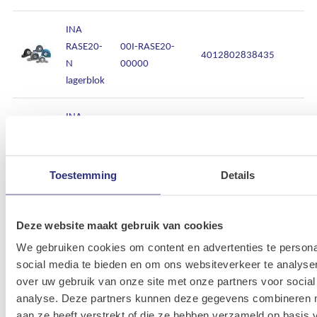
INA
RASE20-
00I-RASE20-
4012802838435
N
00000
lagerblok
INA
RASE25-
00I-RASE25-
4012802838343
N
00000
lagerblok
Toestemming
Details
INA
RASE30-
00I-RASE30-
Deze website maakt gebruik van cookies
4054372493560
N
00000
We gebruiken cookies om content en advertenties te persona
lagerblok
social media te bieden en om ons websiteverkeer te analyse
over uw gebruik van onze site met onze partners voor social
INA
analyse. Deze partners kunnen deze gegevens combineren me
RASE40-
00I-RASE40-
4054372514258
aan ze heeft verstrekt of die ze hebben verzameld op basis