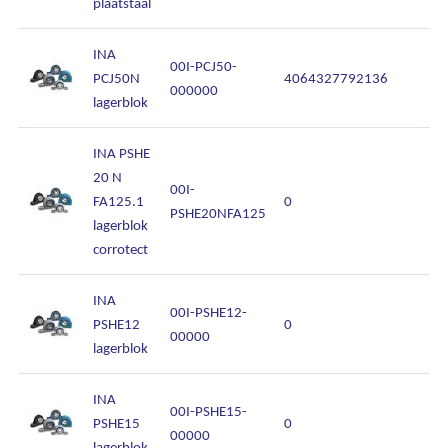
plaatstaal
Onze diensten
INA
Over Kalkhuis
00I-PCJ50-
PCJ50N
4064327792136
000000
lagerblok
Contact
INA PSHE
20 N
00I-
FA125.1
0
PSHE20NFA125
lagerblok
corrotect
INA
00I-PSHE12-
PSHE12
0
00000
lagerblok
INA
00I-PSHE15-
PSHE15
0
00000
lagerblok