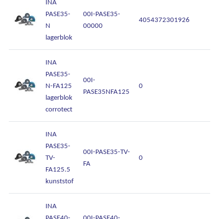
INA
PASE35-
00I-PASE35-
4054372301926
N
00000
lagerblok
INA
PASE35-
00I-
N-FA125
0
PASE35NFA125
lagerblok
corrotect
INA
PASE35-
00I-PASE35-TV-
TV-
0
FA
FA125.5
kunststof
INA
PASE40-
00I-PASE40-