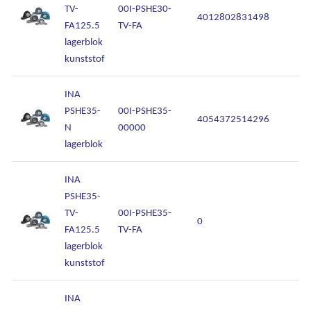
TV-
00I-PSHE30-
4012802831498
FA125.5
TV-FA
lagerblok
kunststof
INA
PSHE35-
00I-PSHE35-
4054372514296
N
00000
lagerblok
INA
PSHE35-
TV-
00I-PSHE35-
0
FA125.5
TV-FA
lagerblok
kunststof
INA