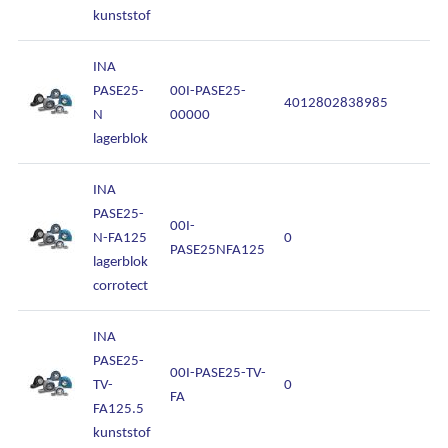
kunststof
INA
PASE25-
00I-PASE25-
4012802838985
N
00000
lagerblok
INA
PASE25-
00I-
N-FA125
0
PASE25NFA125
lagerblok
corrotect
INA
PASE25-
00I-PASE25-TV-
TV-
0
FA
FA125.5
kunststof