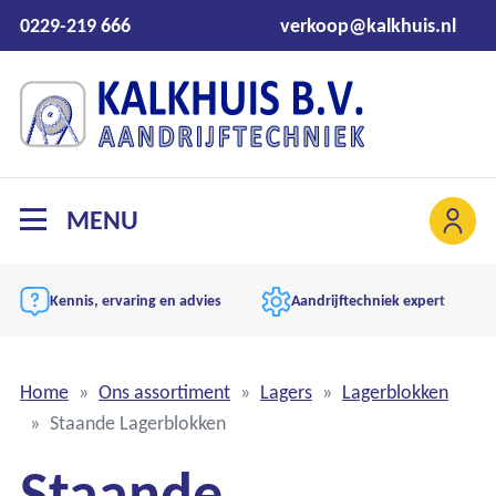
0229-219 666
verkoop@kalkhuis.nl
MENU
Aandrijftechniek expert
Zelf schakelkasten bouwen
…
Home
Ons assortiment
Lagers
Lagerblokken
Staande Lagerblokken
Staande