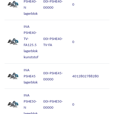
PSHE40-
00I-PSHE40-
0
N
00000
lagerblok
INA
PSHE40-
TV-
00I-PSHE40-
0
FA125.5
TV-FA
lagerblok
kunststof
INA
00I-PSHE45-
PSHE45
4012802788280
00000
lagerblok
INA
PSHE50-
00I-PSHE50-
0
N
00000
lagerblok