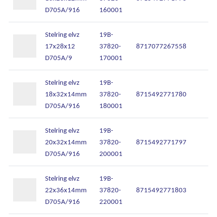
D705A/916
160001
Stelring elvz
19B-
17x28x12
37820-
8717077267558
D705A/9
170001
Stelring elvz
19B-
Ons assortiment
18x32x14mm
37820-
8715492771780
D705A/916
180001
Onze merken
Stelring elvz
19B-
Onze diensten
20x32x14mm
37820-
8715492771797
D705A/916
200001
Over Kalkhuis
Stelring elvz
19B-
Contact
22x36x14mm
37820-
8715492771803
D705A/916
220001