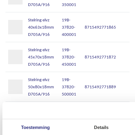
D705A/916
350001
Stelring elvz
19B-
40x63x18mm
37820-
8715492771865
D705A/916
400001
Stelring elvz
19B-
45x70x18mm
37820-
8715492771872
D705A/916
450001
Stelring elvz
19B-
50x80x18mm
37820-
8715492771889
D705A/916
500001
Stelring elvz
19B-
5x10x6mm
37820-
8715492771704
D705A/916
050001
Toestemming
Details