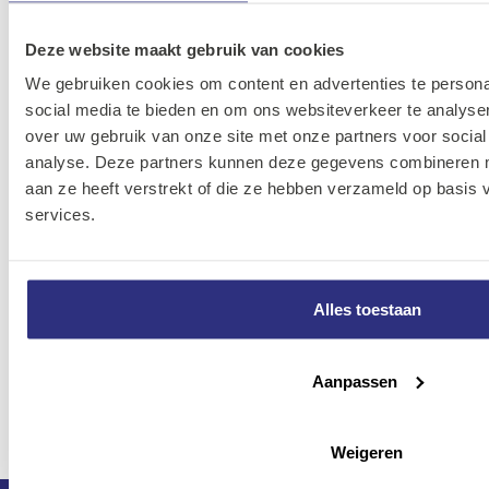
Stelring elvz
19B-
60x90x20mm
37820-
8715492771896
Deze website maakt gebruik van cookies
D705A/916
600001
We gebruiken cookies om content en advertenties te persona
social media te bieden en om ons websiteverkeer te analyse
Stelring elvz
19B-
over uw gebruik van onze site met onze partners voor social
6x12x8mm
37820-
8715492771711
analyse. Deze partners kunnen deze gegevens combineren me
D705A/916
060001
aan ze heeft verstrekt of die ze hebben verzameld op basis
services.
Stelring elvz
19B-
70x100x20mm
37820-
8715492771902
D705A/916
700001
Alles toestaan
Stelring elvz
19B-
8x16x8 mm
37820-
8715492771728
Aanpassen
D705A/916
080001
Weigeren