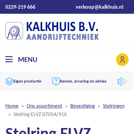
0229-219 666
verkoop@kalkhuis.nl
MENU
Eigen productie
Kennis, ervaring en advies
Aand
Home
Ons assortiment
Bevestiging
Stelringen
Stelring ELVZ D705A/916
Stelring ELVZ