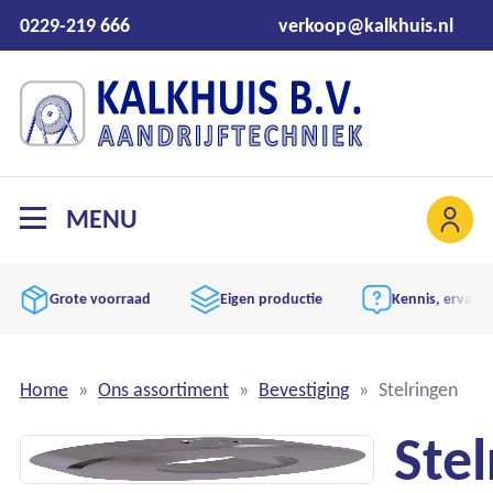
0229-219 666
verkoop@kalkhuis.nl
MENU
Eigen productie
Kennis, ervaring en advies
Aan
Home
Ons assortiment
Bevestiging
Stelringen
Ste