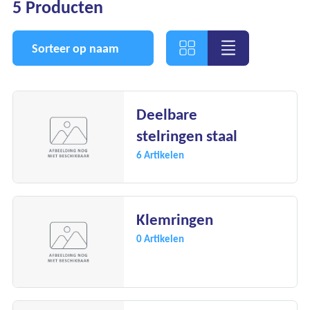
5 Producten
Sorteer op naam
Deelbare
stelringen staal
Ons assortiment
6 Artikelen
Onze merken
Onze diensten
Klemringen
0 Artikelen
Over Kalkhuis
Contact