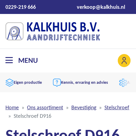
0229-219 666
verkoop@kalkhuis.nl
MENU
Kennis, ervaring en advies
Aandrijftechniek expert
Home
Ons assortiment
Bevestiging
Stelschroef
Stelschroef D916
Stelschroef D916