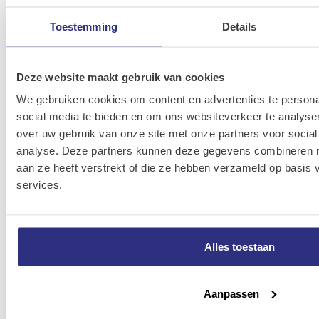
M5x8
050008
Toestemming
Details
Stelschroef
19B-
D916 krater
07840-
8715492162922
M6x10
060010
Deze website maakt gebruik van cookies
We gebruiken cookies om content en advertenties te persona
Stelschroef
19B-
social media te bieden en om ons websiteverkeer te analyse
D916 krater
07840-
8715492162939
over uw gebruik van onze site met onze partners voor social
M6x12
060012
analyse. Deze partners kunnen deze gegevens combineren me
aan ze heeft verstrekt of die ze hebben verzameld op basis
Stelschroef
19B-
services.
D916 krater
07840-
8715492162953
M6x16
060016
Alles toestaan
Stelschroef
19B-
D916 krater
07840-
8715492162977
M6x20
060020
Aanpassen