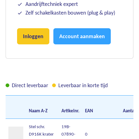
Aandrijftechniek expert
Zelf schakelkasten bouwen (plug & play)
Inloggen
Account aanmaken
Direct leverbaar
Leverbaar in korte tijd
Naam
A-Z
Artikelnr.
EAN
Aantal
Stel schr.
19B-
D916K krater
07890-
0