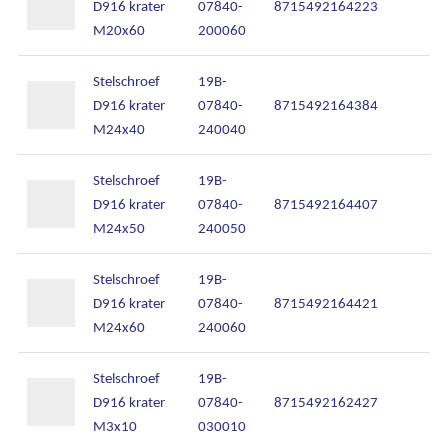
D916 krater
07840-
8715492164223
M20x60
200060
Stelschroef
19B-
D916 krater
07840-
8715492164384
M24x40
240040
Stelschroef
19B-
D916 krater
07840-
8715492164407
Ons assortiment
M24x50
240050
Onze merken
Stelschroef
19B-
D916 krater
07840-
8715492164421
Onze diensten
M24x60
240060
Over Kalkhuis
Stelschroef
19B-
D916 krater
07840-
8715492162427
Contact
M3x10
030010