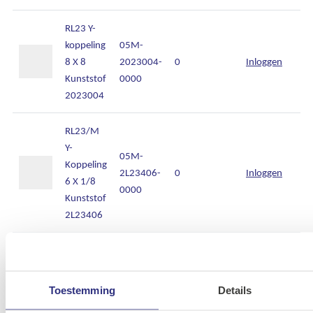
RL23 Y-
koppeling
05M-
8 X 8
2023004-
0
Inloggen
Kunststof
0000
2023004
RL23/M
Y-
05M-
Koppeling
2L23406-
0
Inloggen
6 X 1/8
0000
Kunststof
2L23406
RL42
Dubbel
05M-
"Y" 4 IN-4
Toestemming
Details
2L42001-
0
Inloggen
UIT
0000