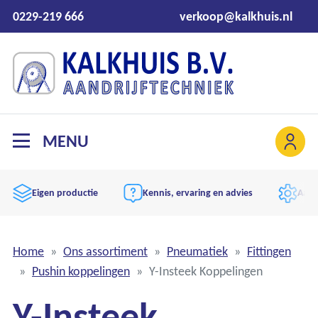
0229-219 666
verkoop@kalkhuis.nl
MENU
Eigen productie
Kennis, ervaring en advies
Aand
Home
Ons assortiment
Pneumatiek
Fittingen
Pushin koppelingen
Y-Insteek Koppelingen
Y-Insteek