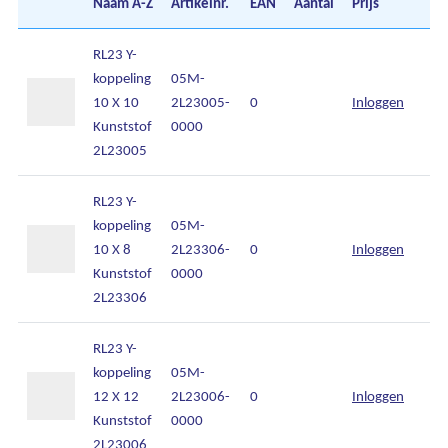
Naam
A-Z
Artikelnr.
EAN
Aantal
Prijs
pe
RL23 Y-
koppeling
05M-
10 X 10
2L23005-
0
Inloggen
Kunststof
0000
2L23005
RL23 Y-
koppeling
05M-
10 X 8
2L23306-
0
Inloggen
Kunststof
0000
2L23306
Ons assortiment
RL23 Y-
koppeling
05M-
Onze merken
12 X 12
2L23006-
0
Inloggen
Kunststof
0000
Onze diensten
2L23006