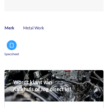
Merk
Metal Work
Specsheet
Wordt klant van
Kalkhuis of log direct in!