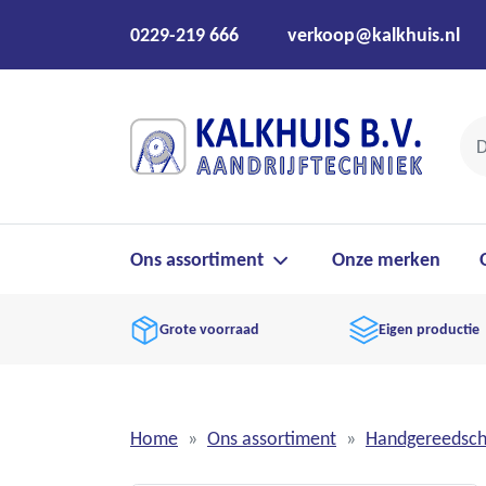
0229-219 666
verkoop@kalkhuis.nl
Ons assortiment
Onze merken
Grote voorraad
Eigen productie
Home
Ons assortiment
Handgereedsc