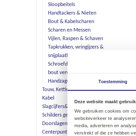
Sloopbeitels
Handtackers & Nieten
Bout & Kabelscharen
Scharen en Messen
Vijlen, Raspen & Schaven
Tapkrukken, wringijzers &
snijplaathouders
Schroefdraad reparatie &
bout verwijdersets
Handzagen
Toestemming
Touw, Ketting en Staaldraad &
Kabel
Deze website maakt gebruik
Slagcijfers& Letters
We gebruiken cookies om cont
Schilders gereedschap
websiteverkeer te analyseren
Doorslagen, Pendrijvers,
media, adverteren en analys
Centerpunten & Beitels
verstrekt of die ze hebben v