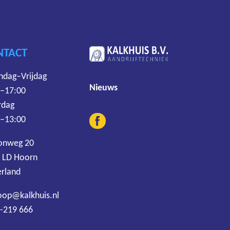
NTACT
dag–Vrijdag
Nieuws
 –17:00
rdag
 –13:00
onweg 20
 LD Hoorn
rland
oop@kalkhuis.nl
-219 666