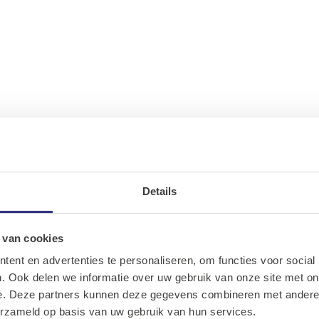
Details
Ons assortiment
Onze merken
 van cookies
ent en advertenties te personaliseren, om functies voor social
Onze diensten
. Ook delen we informatie over uw gebruik van onze site met on
e. Deze partners kunnen deze gegevens combineren met andere i
Over Kalkhuis
erzameld op basis van uw gebruik van hun services.