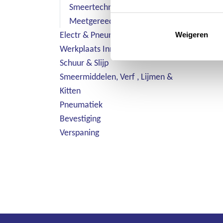
Smeertechniek
Meetgereedschap & Aftekenen
Electr & Pneum. Gereedschap
Weigeren
Werkplaats Inrichting
Schuur & Slijp
Smeermiddelen, Verf , Lijmen &
Kitten
Pneumatiek
Bevestiging
Verspaning