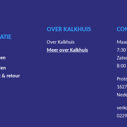
OVER KALKHUIS
CO
ATIE
Over Kalkhuis
Maan
Meer over Kalkhuis
7:30
den
Zate
8:00
den
 & retour
Prot
1627
Nede
verk
0229