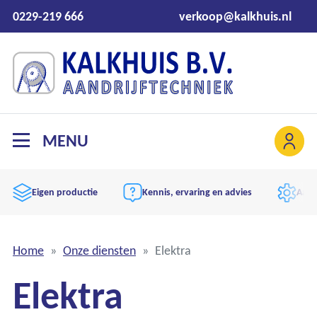
0229-219 666
verkoop@kalkhuis.nl
MENU
Eigen productie
Kennis, ervaring en advies
Aand
Home
Onze diensten
Elektra
Elektra