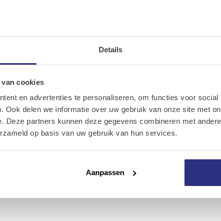
Draadstang
RVS A2 1 Mtr
17 Artikelen
Details
Ons assortiment
Onze merken
 van cookies
ent en advertenties te personaliseren, om functies voor social
Draadstang
Onze diensten
. Ook delen we informatie over uw gebruik van onze site met on
Trapezium
e. Deze partners kunnen deze gegevens combineren met andere i
Over Kalkhuis
RVS
erzameld op basis van uw gebruik van hun services.
7 Artikelen
Contact
Aanpassen