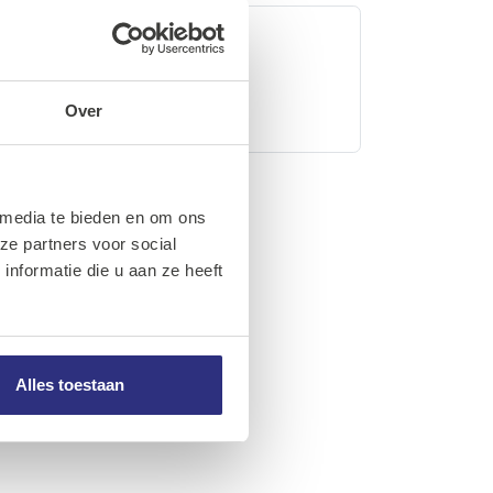
Draadstang
Trapezium
17 Artikelen
Over
 media te bieden en om ons
ze partners voor social
nformatie die u aan ze heeft
Alles toestaan