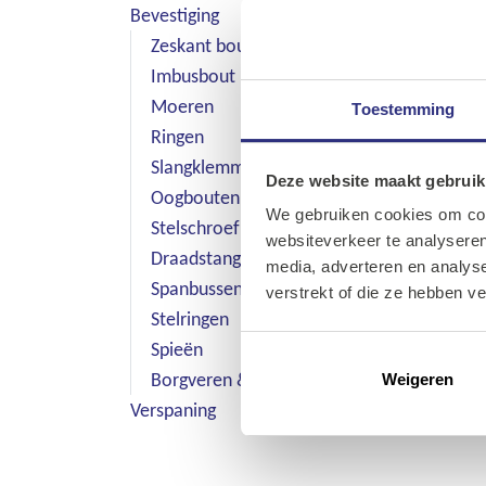
Bevestiging
Zeskant bout
Imbusbout
Moeren
Toestemming
Ringen
Slangklemmen & Beugels
Deze website maakt gebruik
Oogbouten
We gebruiken cookies om cont
Stelschroef
websiteverkeer te analyseren
Draadstang
media, adverteren en analys
Spanbussen & Borgpennen
verstrekt of die ze hebben v
Stelringen
Spieën
Borgveren & Borgclips
Weigeren
Verspaning