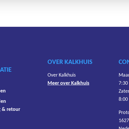
OVER KALKHUIS
CO
ATIE
Over Kalkhuis
Maan
Meer over Kalkhuis
7:30
den
Zate
8:00
den
 & retour
Prot
1627
Nede