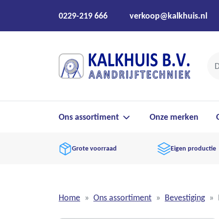
0229-219 666
verkoop@kalkhuis.nl
Ons assortiment
Onze merken
Grote voorraad
Eigen productie
Home
Ons assortiment
Bevestiging