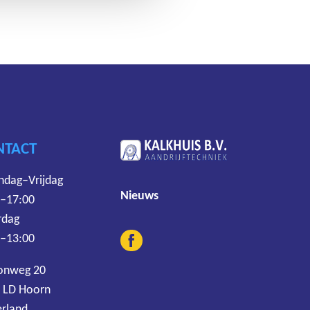
NTACT
dag–Vrijdag
Nieuws
 –17:00
rdag
 –13:00
onweg 20
 LD Hoorn
rland