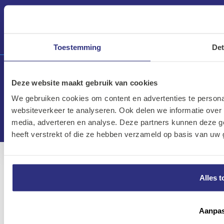
OVERIG
Algemene voorwaarden
Toestemming
Det
Disclaimer
Privacy
Algemene voorwaarden
|
Disclaimer
|
Privacy
|
Deze website maakt gebruik van cookies
Cookies
Cookies
We gebruiken cookies om content en advertenties te persona
websiteverkeer te analyseren. Ook delen we informatie over 
© Kalkhuis B.V. 2026
media, adverteren en analyse. Deze partners kunnen deze g
heeft verstrekt of die ze hebben verzameld op basis van uw 
Alles t
Aanpa