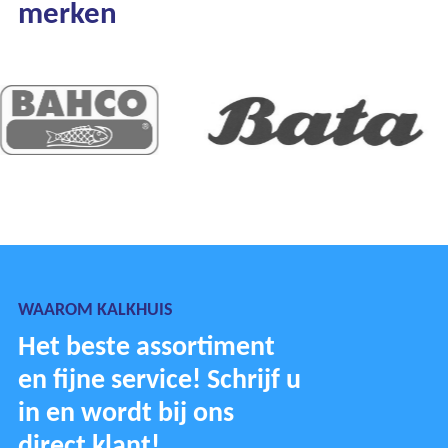
merken
WAAROM KALKHUIS
Het beste assortiment
en fijne service! Schrijf u
in en wordt bij ons
direct klant!